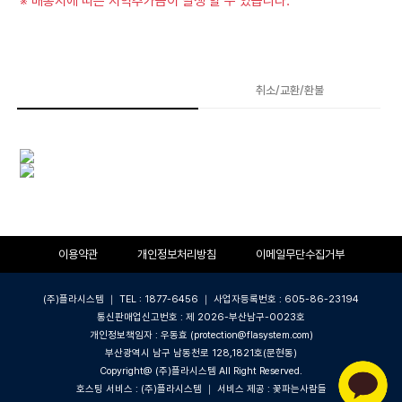
※ 배송지에 따른 지역추가금이 발생 할 수 있습니다.
상품상세
취소/교환/환불
이용약관
개인정보처리방침
이메일무단수집거부
(주)플라시스템 ｜ TEL : 1877-6456 ｜ 사업자등록번호 : 605-86-23194
통신판매업신고번호 : 제 2026-부산남구-0023호
개인정보책임자 : 우동효 (protection@flasystem.com)
부산광역시 남구 남동천로 128,1821호(문현동)
Copyright@ (주)플라시스템 All Right Reserved.
호스팅 서비스 : (주)플라시스템 ｜ 서비스 제공 : 꽃파는사람들