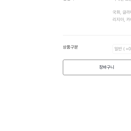
국화, 글라
리지아, 카
상품구분
장바구니