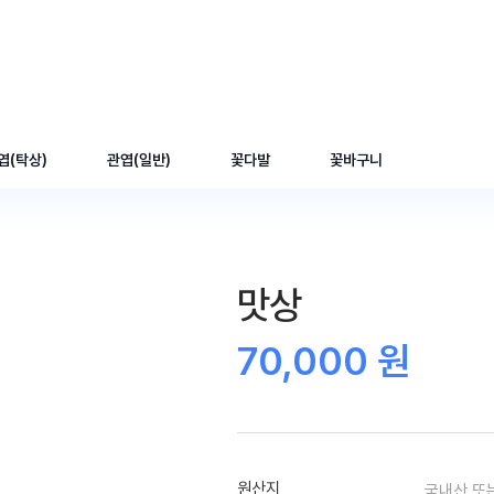
엽(탁상)
관엽(일반)
꽃다발
꽃바구니
맛상
70,000 원
원산지
국내산 또