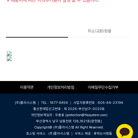
※ 배송지에 따른 지역추가금이 발생 할 수 있습니다.
상품상세
취소/교환/환불
이용약관
개인정보처리방침
이메일무단수집거부
(주)플라시스템 ｜ TEL : 1877-6456 ｜ 사업자등록번호 : 605-86-23194
통신판매업신고번호 : 제 2026-부산남구-0023호
개인정보책임자 : 우동효 (protection@flasystem.com)
부산광역시 남구 남동천로 128,1821호(문현동)
Copyright@ (주)플라시스템 All Right Reserved.
호스팅 서비스 : (주)플라시스템 ｜ 서비스 제공 : 꽃파는사람들