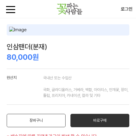
로그인
인삼팬더(분재)
80,000원
원산지
국내산 또는 수입산
국화, 글라디올러스, 거베라, 백합, 아이리스, 안개꽃, 장미,
튤립, 프리지아, 카네이션, 칼라 및 기타
장바구니
바로구매